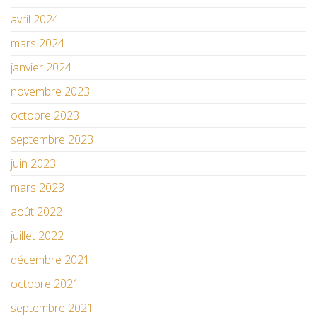
avril 2024
mars 2024
janvier 2024
novembre 2023
octobre 2023
septembre 2023
juin 2023
mars 2023
août 2022
juillet 2022
décembre 2021
octobre 2021
septembre 2021