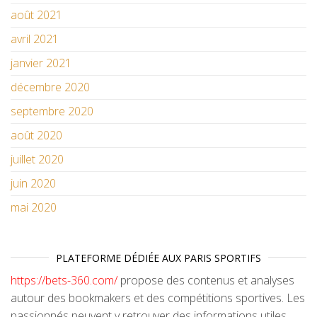
août 2021
avril 2021
janvier 2021
décembre 2020
septembre 2020
août 2020
juillet 2020
juin 2020
mai 2020
PLATEFORME DÉDIÉE AUX PARIS SPORTIFS
https://bets-360.com/
propose des contenus et analyses
autour des bookmakers et des compétitions sportives. Les
passionnés peuvent y retrouver des informations utiles