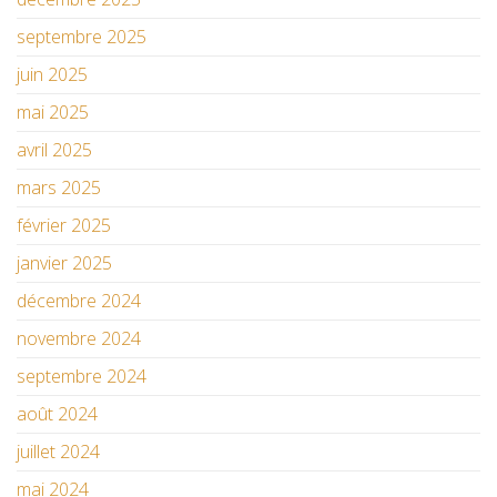
septembre 2025
juin 2025
mai 2025
avril 2025
mars 2025
février 2025
janvier 2025
décembre 2024
novembre 2024
septembre 2024
août 2024
juillet 2024
mai 2024