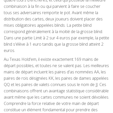
combinaison à la fin ou qui parvient à faire se coucher
tous ses adversaires remporte le pot. Avant même la
distribution des cartes, deux joueurs doivent placer des
mises obligatoires appelées blinds. La petite blind
correspond généralement à la moitié de la grosse blind.
Dans une partie Limit à 2 sur 4 euros par exemple, la petite
blind s'élève à 1 euro tandis que la grosse blind atteint 2
euros.
Au Texas Hold'em, il existe exactement 169 mains de
départ possibles, et toutes ne se valent pas. Les meilleures
mains de départ incluent les paires d'as nommées AA, les
paires de rois désignées KK, les paires de dames appelées
QQ et les paires de valets connues sous le nom de JJ. Ces
combinaisons offrent un avantage statistique considérable
avant même que les cartes communes ne soient dévoilées.
Comprendre la force relative de votre main de départ
constitue un élément fondamental pour prendre des