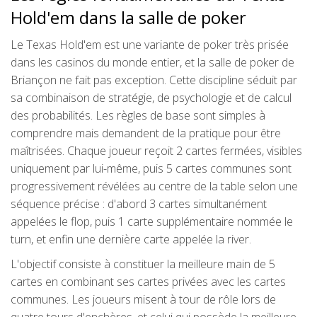
Hold'em dans la salle de poker
Le Texas Hold'em est une variante de poker très prisée
dans les casinos du monde entier, et la salle de poker de
Briançon ne fait pas exception. Cette discipline séduit par
sa combinaison de stratégie, de psychologie et de calcul
des probabilités. Les règles de base sont simples à
comprendre mais demandent de la pratique pour être
maîtrisées. Chaque joueur reçoit 2 cartes fermées, visibles
uniquement par lui-même, puis 5 cartes communes sont
progressivement révélées au centre de la table selon une
séquence précise : d'abord 3 cartes simultanément
appelées le flop, puis 1 carte supplémentaire nommée le
turn, et enfin une dernière carte appelée la river.
L'objectif consiste à constituer la meilleure main de 5
cartes en combinant ses cartes privées avec les cartes
communes. Les joueurs misent à tour de rôle lors de
quatre tours d'enchères, et celui qui possède la meilleure