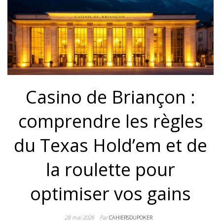
Casino de Briançon :
comprendre les règles
du Texas Hold’em et de
la roulette pour
optimiser vos gains
28 mai 2026
Par
CAHIERSDUPOKER