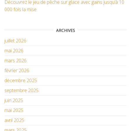
Découvrez le jeu de pêche sur glace avec gains jusqu’à 10
000 fois la mise
ARCHIVES
juillet 2026
mai 2026
mars 2026
février 2026
décembre 2025
septembre 2025
juin 2025
mai 2025
avril 2025
mars 2025