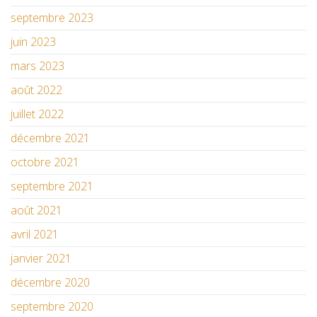
septembre 2023
juin 2023
mars 2023
août 2022
juillet 2022
décembre 2021
octobre 2021
septembre 2021
août 2021
avril 2021
janvier 2021
décembre 2020
septembre 2020