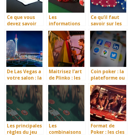
Ce que vous
Les
Ce qu’il faut
devez savoir
informations
savoir sur les
sur les jeux en
essentielles
bonus de
ligne!
sur le Casino
casino en ligne
cheri
De Las Vegas a
Maitrisez l’art
Coin poker : la
votre salon : la
de Plinko : les
plateforme ou
revolution des
astuces pour
la passion du
jeux de casino
maximiser vos
jeu et les
en ligne
gains
cryptomonnaie
s se
rencontrent
Les principales
Les
Format de
règles du jeu
combinaisons
Poker : les cles