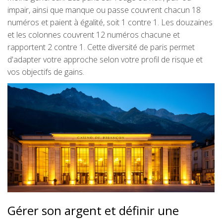
impair, ainsi que manque ou passe couvrent chacun 18
numéros et paient à égalité, soit 1 contre 1. Les douzaines
et les colonnes couvrent 12 numéros chacune et
rapportent 2 contre 1. Cette diversité de paris permet
d'adapter votre approche selon votre profil de risque et
vos objectifs de gains.
Gérer son argent et définir une