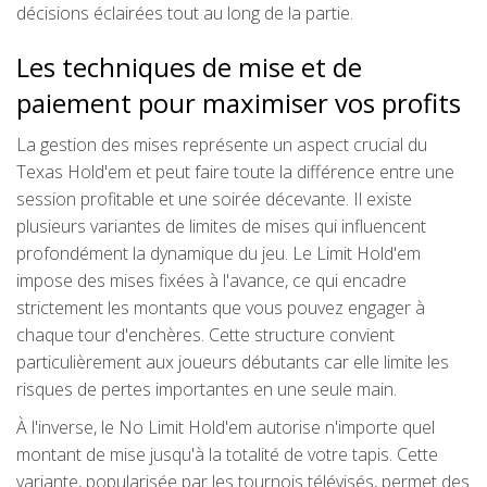
décisions éclairées tout au long de la partie.
Les techniques de mise et de
paiement pour maximiser vos profits
La gestion des mises représente un aspect crucial du
Texas Hold'em et peut faire toute la différence entre une
session profitable et une soirée décevante. Il existe
plusieurs variantes de limites de mises qui influencent
profondément la dynamique du jeu. Le Limit Hold'em
impose des mises fixées à l'avance, ce qui encadre
strictement les montants que vous pouvez engager à
chaque tour d'enchères. Cette structure convient
particulièrement aux joueurs débutants car elle limite les
risques de pertes importantes en une seule main.
À l'inverse, le No Limit Hold'em autorise n'importe quel
montant de mise jusqu'à la totalité de votre tapis. Cette
variante, popularisée par les tournois télévisés, permet des