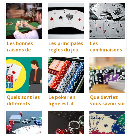
Les bonnes
Les principales
Les
raisons de
règles du jeu
combinaisons
jouer au Poker
de poker
au poker : la
liste à retenir
Quels sont les
Le poker en
Que devriez
différents
ligne est-il
vous savoir sur
modes de jeu
plus efficace
le jeu de
au poker
que le jeu
Poker?
direct ?