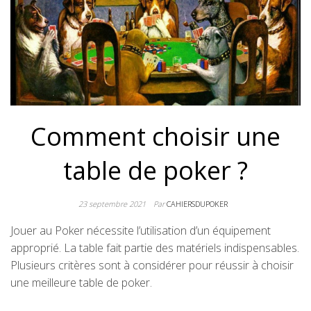
Comment choisir une
table de poker ?
23 septembre 2021
Par
CAHIERSDUPOKER
Jouer au Poker nécessite l’utilisation d’un équipement
approprié. La table fait partie des matériels indispensables.
Plusieurs critères sont à considérer pour réussir à choisir
une meilleure table de poker.