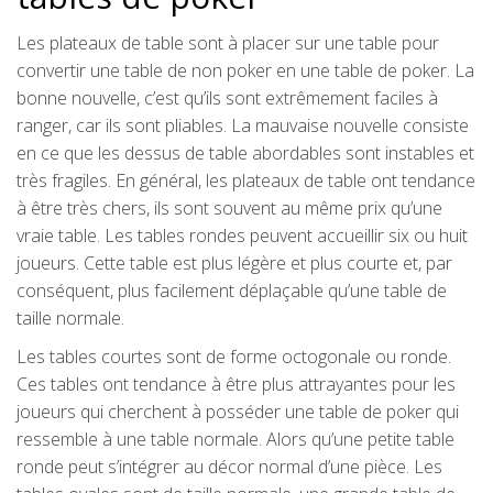
Les plateaux de table sont à placer sur une table pour
convertir une table de non poker en une table de poker. La
bonne nouvelle, c’est qu’ils sont extrêmement faciles à
ranger, car ils sont pliables. La mauvaise nouvelle consiste
en ce que les dessus de table abordables sont instables et
très fragiles. En général, les plateaux de table ont tendance
à être très chers, ils sont souvent au même prix qu’une
vraie table. Les tables rondes peuvent accueillir six ou huit
joueurs. Cette table est plus légère et plus courte et, par
conséquent, plus facilement déplaçable qu’une table de
taille normale.
Les tables courtes sont de forme octogonale ou ronde.
Ces tables ont tendance à être plus attrayantes pour les
joueurs qui cherchent à posséder une table de poker qui
ressemble à une table normale. Alors qu’une petite table
ronde peut s’intégrer au décor normal d’une pièce. Les