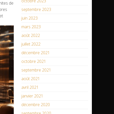
octobre 2023
mites de
bres
septembre 2023
et
juin 2023
mars 2023
août 2022
juillet 2022
décembre 2021
octobre 2021
septembre 2021
août 2021
avril 2021
janvier 2021
décembre 2020
septembre 2020