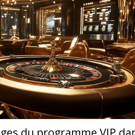
tages du programme VIP da