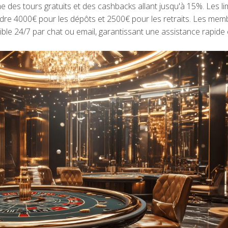
des tours gratuits et des cashbacks allant jusqu'à 15%. Les li
indre 4000€ pour les dépôts et 2500€ pour les retraits. Les mem
nible 24/7 par chat ou email, garantissant une assistance rapide 