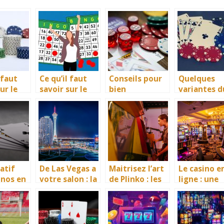
 faut
Ce qu’il faut
Conseils pour
Quelques
ur le
savoir sur le
bien
variantes d
asino
Keno
sélectionner
poker de ta
un casino en
ligne ?
atif
De Las Vegas a
Maitrisez l’art
Le casino e
inos en
votre salon : la
de Plinko : les
ligne : une
es
revolution des
astuces pour
nouvelle er
s pour
jeux de casino
maximiser vos
divertisse
en ligne
gains
r choix