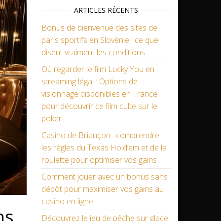
ARTICLES RÉCENTS
Bonus de bienvenue des sites de
paris sportifs en Slovénie : ce que
disent vraiment les conditions
Où regarder le film Lucky You en
streaming légal : Options de
visionnage disponibles en France
pour découvrir ce film culte sur le
poker
Casino de Briançon : comprendre
les règles du Texas Hold’em et de la
roulette pour optimiser vos gains
Comment jouer avec un bonus sans
dépôt pour maximiser vos gains au
casino en ligne
ns
Découvrez le jeu de pêche sur glace