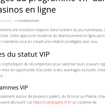
asinos en ligne
mars 2025
Par
CAHIERSDUPOKER
ntent une évolution majeure dans l'univers du jeu numérique, 
richie. Cette approche moderne du divertissement en ligne per
rs membres tout en créant une relation privilégiée avec eux.
s du statut VIP
 sophistiqués de récompenses pour valoriser leurs joueurs régu
mise en opportunité d'accéder à des avantages exclusifs, créan
te.
grammes VIP
ralement autour de plusieurs paliers, du Bronze au Platine, ch
euvent découvrir sur
https://candyspinz-fr.fr/
un système de