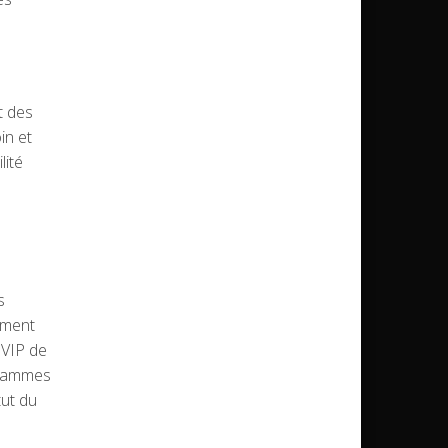
t des
in et
lité
s
ement
 VIP de
grammes
tut du