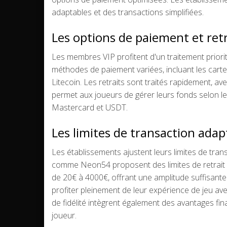
adaptables et des transactions simplifiées.
Les options de paiement et retr
Les membres VIP profitent d'un traitement priori
méthodes de paiement variées, incluant les carte
Litecoin. Les retraits sont traités rapidement, av
permet aux joueurs de gérer leurs fonds selon 
Mastercard et USDT.
Les limites de transaction ada
Les établissements ajustent leurs limites de tra
comme Neon54 proposent des limites de retrait é
de 20€ à 4000€, offrant une amplitude suffisant
profiter pleinement de leur expérience de jeu 
de fidélité intègrent également des avantages fi
joueur.