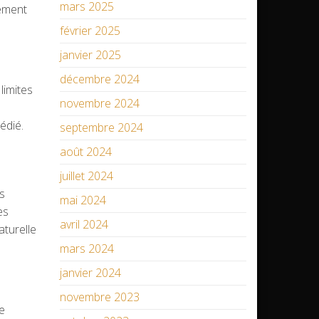
mars 2025
lement
février 2025
janvier 2025
décembre 2024
limites
novembre 2024
édié.
septembre 2024
août 2024
juillet 2024
s
mai 2024
es
avril 2024
turelle
mars 2024
janvier 2024
novembre 2023
e