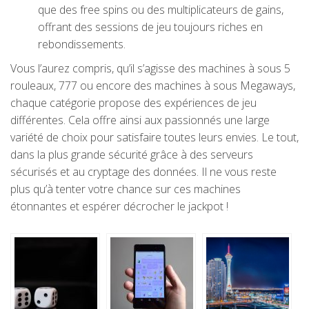
que des free spins ou des multiplicateurs de gains,
offrant des sessions de jeu toujours riches en
rebondissements.
Vous l’aurez compris, qu’il s’agisse des machines à sous 5
rouleaux, 777 ou encore des machines à sous Megaways,
chaque catégorie propose des expériences de jeu
différentes. Cela offre ainsi aux passionnés une large
variété de choix pour satisfaire toutes leurs envies. Le tout,
dans la plus grande sécurité grâce à des serveurs
sécurisés et au cryptage des données. Il ne vous reste
plus qu’à tenter votre chance sur ces machines
étonnantes et espérer décrocher le jackpot !