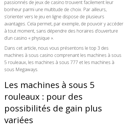
passionnés de jeux de casino trouvent facilement leur
bonheur parmi une multitude de choix. Par ailleurs,
s’orienter vers le jeu en ligne dispose de plusieurs
avantages. Cela permet, par exemple, de pouvoir y accéder
à tout moment, sans dépendre des horaires d’ouverture
d’un casino « physique ».
Dans cet article, nous vous présentons le top 3 des
machines à sous casino comprenant les machines à sous
5 rouleaux, les machines à sous 777 et les machines à
sous Megaways.
Les machines à sous 5
rouleaux : pour des
possibilités de gain plus
variées