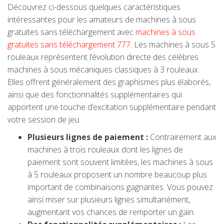
Découvrez ci-dessous quelques caractéristiques
intéressantes pour les amateurs de machines à sous
gratuites sans téléchargement avec
machines à sous
gratuites sans téléchargement 777
. Les machines à sous 5
rouleaux représentent l’évolution directe des célèbres
machines à sous mécaniques classiques à 3 rouleaux.
Elles offrent généralement des graphismes plus élaborés,
ainsi que des fonctionnalités supplémentaires qui
apportent une touche d’excitation supplémentaire pendant
votre session de jeu.
Plusieurs lignes de paiement :
Contrairement aux
machines à trois rouleaux dont les lignes de
paiement sont souvent limitées, les machines à sous
à 5 rouleaux proposent un nombre beaucoup plus
important de combinaisons gagnantes. Vous pouvez
ainsi miser sur plusieurs lignes simultanément,
augmentant vos chances de remporter un gain.