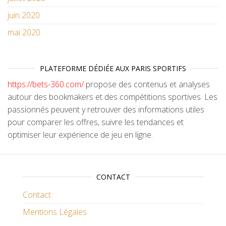
juin 2020
mai 2020
PLATEFORME DÉDIÉE AUX PARIS SPORTIFS
https://bets-360.com/
propose des contenus et analyses
autour des bookmakers et des compétitions sportives. Les
passionnés peuvent y retrouver des informations utiles
pour comparer les offres, suivre les tendances et
optimiser leur expérience de jeu en ligne.
CONTACT
Contact
Mentions Légales