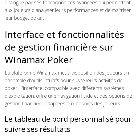
distingue par ses fonctionnalités avancées qui permettent
aux joueurs d'analyser leurs performances et de maîtriser
leur budget poker.
Interface et fonctionnalités
de gestion financière sur
Winamax Poker
La plateforme Winamax met à disposition des joueurs un
ensemble d'outils intuitifs pour suivre leurs activités de
poker. L'interface, compatible avec différents systèmes
d'exploitation, offre une navigation fluide et des options de
gestion financière adaptées aux besoins des joueurs.
Le tableau de bord personnalisé pour
suivre ses résultats