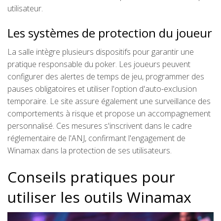
utilisateur.
Les systèmes de protection du joueur
La salle intègre plusieurs dispositifs pour garantir une
pratique responsable du poker. Les joueurs peuvent
configurer des alertes de temps de jeu, programmer des
pauses obligatoires et utiliser l'option d'auto-exclusion
temporaire. Le site assure également une surveillance des
comportements à risque et propose un accompagnement
personnalisé. Ces mesures s'inscrivent dans le cadre
réglementaire de l'ANJ, confirmant l'engagement de
Winamax dans la protection de ses utilisateurs.
Conseils pratiques pour
utiliser les outils Winamax