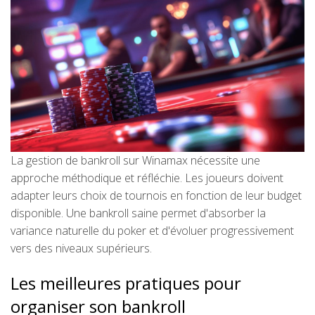
La gestion de bankroll sur Winamax nécessite une
approche méthodique et réfléchie. Les joueurs doivent
adapter leurs choix de tournois en fonction de leur budget
disponible. Une bankroll saine permet d'absorber la
variance naturelle du poker et d'évoluer progressivement
vers des niveaux supérieurs.
Les meilleures pratiques pour
organiser son bankroll