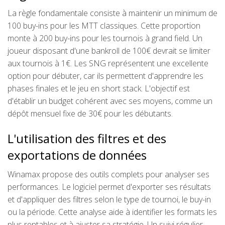
La règle fondamentale consiste à maintenir un minimum de
100 buy-ins pour les MTT classiques. Cette proportion
monte à 200 buy-ins pour les tournois à grand field. Un
joueur disposant d'une bankroll de 100€ devrait se limiter
aux tournois à 1€. Les SNG représentent une excellente
option pour débuter, car ils permettent d'apprendre les
phases finales et le jeu en short stack. L'objectif est
d'établir un budget cohérent avec ses moyens, comme un
dépôt mensuel fixe de 30€ pour les débutants.
L'utilisation des filtres et des
exportations de données
Winamax propose des outils complets pour analyser ses
performances. Le logiciel permet d'exporter ses résultats
et d'appliquer des filtres selon le type de tournoi, le buy-in
ou la période. Cette analyse aide à identifier les formats les
plus rentables et à ajuster sa stratégie. Un suivi régulier