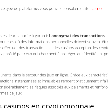
e ce type de plateforme, vous pouvez consulter le site
casino
 est leur capacité à garantir
l'anonymat des transactions
.
onnelles où des informations personnelles doivent souvent êtr
r effectuer des transactions sur les casinos acceptant les crypt
 apprécié par ceux qui cherchent à protéger leur identité en lign
rants dans le secteur des jeux en ligne. Grâce aux caractérist
nsactions instantanées et immuables rendent pratiquement infaill
 considérablement les risques associés aux paiements et renforc
ormes de jeux.
s casinos en cryptomonnaie