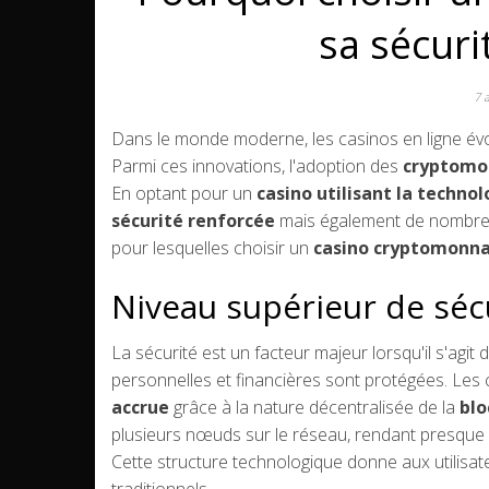
sa sécuri
7 
Dans le monde moderne, les casinos en ligne évo
Parmi ces innovations, l'adoption des
cryptomo
En optant pour un
casino utilisant la techno
sécurité renforcée
mais également de nombreux
pour lesquelles choisir un
casino cryptomonna
Niveau supérieur de séc
La sécurité est un facteur majeur lorsqu'il s'agit
personnelles et financières sont protégées. Les c
accrue
grâce à la nature décentralisée de la
blo
plusieurs nœuds sur le réseau, rendant presque 
Cette structure technologique donne aux utilisa
traditionnels.