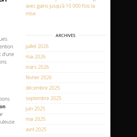
avec gains jusqu’à 10 000 fois la
mise
ARCHIVES
ues.
juillet 2026
ention.
t d'une
mai 2026
ons
mars 2026
février 2026
décembre 2025
septembre 2025
tions
ion
juin 2025
ar
mai 2025
duleuse.
avril 2025