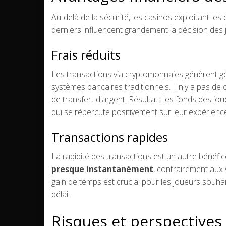
Au-delà de la sécurité, les casinos exploitant l
derniers influencent grandement la décision des 
Frais réduits
Les transactions via cryptomonnaies génèrent 
systèmes bancaires traditionnels. Il n'y a pas de
de transfert d'argent. Résultat : les fonds des 
qui se répercute positivement sur leur expérience
Transactions rapides
La rapidité des transactions est un autre bénéfi
presque instantanément
, contrairement aux 
gain de temps est crucial pour les joueurs souh
délai.
Risques et perspectives