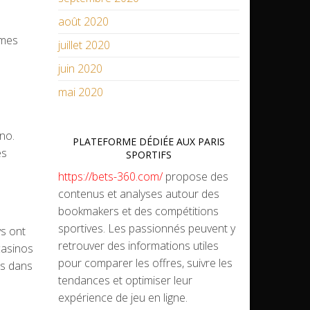
août 2020
rmes
juillet 2020
juin 2020
mai 2020
no.
PLATEFORME DÉDIÉE AUX PARIS
es
SPORTIFS
https://bets-360.com/
propose des
contenus et analyses autour des
bookmakers et des compétitions
sportives. Les passionnés peuvent y
s ont
retrouver des informations utiles
casinos
pour comparer les offres, suivre les
es dans
tendances et optimiser leur
expérience de jeu en ligne.