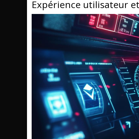
Expérience utilisateur et