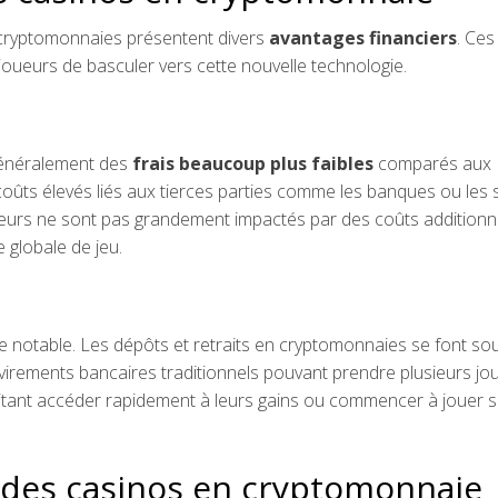
es cryptomonnaies présentent divers
avantages financiers
. Ces
joueurs de basculer vers cette nouvelle technologie.
généralement des
frais beaucoup plus faibles
comparés aux
 coûts élevés liés aux tierces parties comme les banques ou les 
joueurs ne sont pas grandement impactés par des coûts additionn
 globale de jeu.
ce notable. Les dépôts et retraits en cryptomonnaies se font so
virements bancaires traditionnels pouvant prendre plusieurs jou
aitant accéder rapidement à leurs gains ou commencer à jouer 
 des casinos en cryptomonnaie