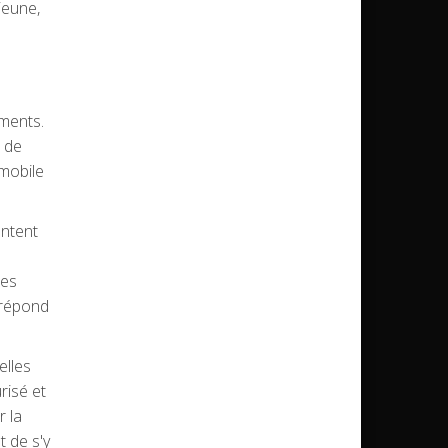
jeune,
ements.
l de
 mobile
entent
des
e répond
elles
risé et
r la
t de s'y