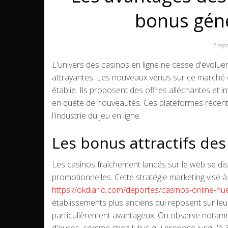
bonus géné
3 sep
L'univers des casinos en ligne ne cesse d'évolue
attrayantes. Les nouveaux venus sur ce marché 
établie. Ils proposent des offres alléchantes et 
en quête de nouveautés. Ces plateformes récentes
l'industrie du jeu en ligne.
Les bonus attractifs de
Les casinos fraîchement lancés sur le web se dis
promotionnelles. Cette stratégie marketing vise 
https://okdiario.com/deportes/casinos-online-
établissements plus anciens qui reposent sur le
particulièrement avantageux. On observe notamme
d'euros, comme chez Julius qui propose jusqu'à 