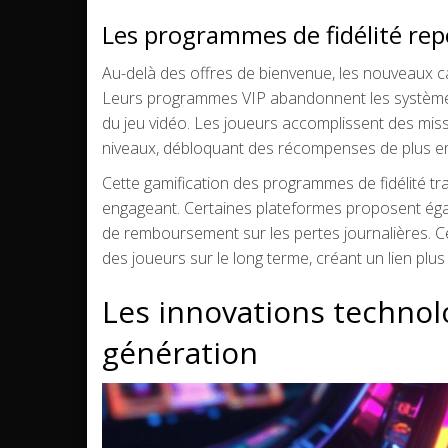
Les programmes de fidélité re
Au-delà des offres de bienvenue, les nouveaux cas
Leurs programmes VIP abandonnent les systèmes 
du jeu vidéo. Les joueurs accomplissent des mis
niveaux, débloquant des récompenses de plus en
Cette gamification des programmes de fidélité tr
engageant. Certaines plateformes proposent éga
de remboursement sur les pertes journalières. Ces
des joueurs sur le long terme, créant un lien plus f
Les innovations technol
génération