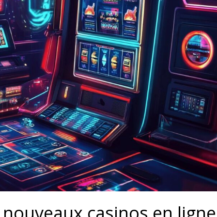
 nouveaux casinos en ligne 