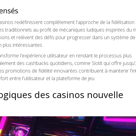
pensés
inos redéfinissent complètement l'approche de la fidélisation c
traditionnels au profit de mécaniques ludiques inspirées du
sions et relèvent des défis pour progresser dans un système de
 plus intéressantes.
ansforme l'expérience utilisateur en rendant le processus plus
lement des cashbacks quotidiens, comme Slotit qui offre jusqu
 promotions de fidélité innovantes contribuent à maintenir l'in
ort entre l'utilisateur et la plateforme de jeu.
ogiques des casinos nouvelle