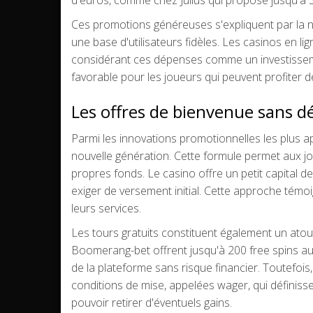
Ces promotions généreuses s'expliquent par la 
une base d'utilisateurs fidèles. Les casinos en l
considérant ces dépenses comme un investissemen
favorable pour les joueurs qui peuvent profiter
Les offres de bienvenue sans d
Parmi les innovations promotionnelles les plus a
nouvelle génération. Cette formule permet aux jo
propres fonds. Le casino offre un petit capital d
exiger de versement initial. Cette approche témo
leurs services.
Les tours gratuits constituent également un at
Boomerang-bet offrent jusqu'à 200 free spins au
de la plateforme sans risque financier. Toutefo
conditions de mise, appelées wager, qui définiss
pouvoir retirer d'éventuels gains.