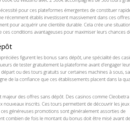
nécessité pour ces plateformes émergentes de constituer rapi
igne récemment établis investissent massivement dans ces offres
t pour acquérir une clientèle durable. Cela crée une situatio
 de ces conditions avantageuses pour maximiser leurs chances d
épôt
ppréciées figurent les bonus sans dépôt, une spécialité des cas
ueurs de tester gratuitement la plateforme avant d'engager leu
e départ ou des tours gratuits sur certaines machines à sous, s
igne de la confiance que ces établissements placent dans la qua
out majeur des offres sans dépôt. Des casinos comme Cleobetra
x nouveaux inscrits. Ces tours permettent de découvrir les jeu
is, ces généreuses promotions sont généralement assorties de
ent combien de fois le montant du bonus doit être misé avant d